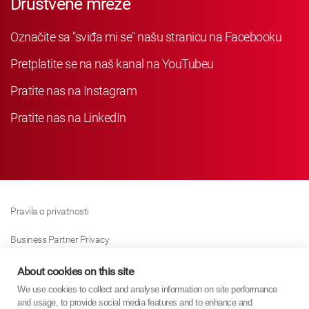
Društvene mreže
Označite sa "sviđa mi se" našu stranicu na Facebooku
Pretplatite se na naš kanal na YouTubeu
Pratite nas na Instagram
Pratite nas na LinkedIn
Pravila o privatnosti
Business Partner Privacy
Pravila O Kolačićima
About cookies on this site
We use cookies to collect and analyse information on site performance
Modern Slavery Act Policy
and usage, to provide social media features and to enhance and