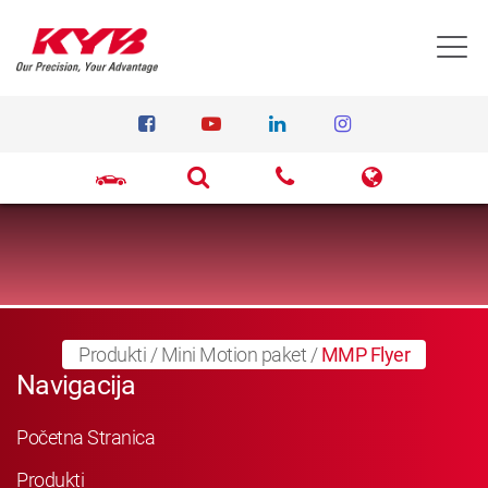
T
Produkti
/
Mini Motion paket
/
MMP Flyer
Navigacija
Početna Stranica
Produkti