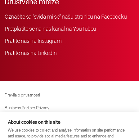
Društvene mreže
Označite sa "sviđa mi se" našu stranicu na Facebooku
Pretplatite se na naš kanal na YouTubeu
Pratite nas na Instagram
Pratite nas na LinkedIn
Pravila o privatnosti
Business Partner Privacy
Pravila O Kolačićima
About cookies on this site
We use cookies to collect and analyse information on site performance
Modern Slavery Act Policy
and usage, to provide social media features and to enhance and