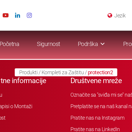
Jezik
Početna
Sigurnost
Podrška
Pro
Produkti
/
Kompleti za Zaštitu
/
protection2
tne informacije
Društvene mreže
u
Označite sa "sviđa mi se" n
apisi o Montaži
Pretplatite se na naš kanal
ost
Pratite nas na Instagram
Pratite nas na LinkedIn