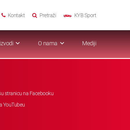
Kontakt
Pretraži
KYB Sport
izvodi
O nama
Mediji
ašu stranicu na Facebooku
 na YouTubeu