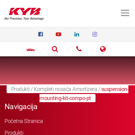
T
Produkti
/
Kompleti nosača Amortizera
/
suspension-
mounting-kit-compo-pt
Navigacija
Početna Stranica
Produkti