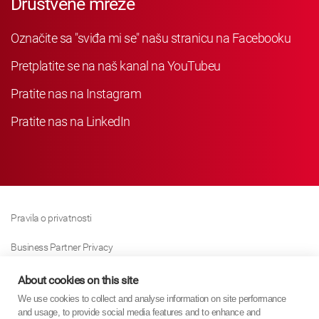
Društvene mreže
Označite sa "sviđa mi se" našu stranicu na Facebooku
Pretplatite se na naš kanal na YouTubeu
Pratite nas na Instagram
Pratite nas na LinkedIn
Pravila o privatnosti
Business Partner Privacy
Pravila O Kolačićima
About cookies on this site
We use cookies to collect and analyse information on site performance
Modern Slavery Act Policy
and usage, to provide social media features and to enhance and