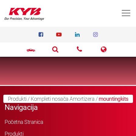
T
Produkti
/
Kompleti nosača Amortizera
/
mountingkits
Navigacija
Početna Stranica
Produkti