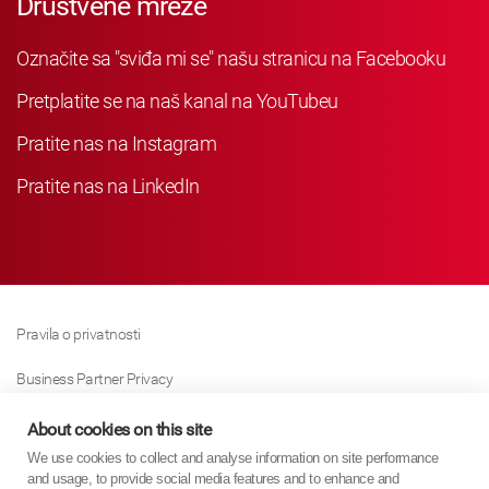
Društvene mreže
Označite sa "sviđa mi se" našu stranicu na Facebooku
Pretplatite se na naš kanal na YouTubeu
Pratite nas na Instagram
Pratite nas na LinkedIn
Pravila o privatnosti
Business Partner Privacy
Pravila O Kolačićima
About cookies on this site
We use cookies to collect and analyse information on site performance
Modern Slavery Act Policy
and usage, to provide social media features and to enhance and