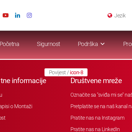
Jezik
Početna
Sigurnost
Podrška
Pro
Povijest
/
icon-8
tne informacije
Društvene mreže
u
Označite sa "sviđa mi se" n
apisi o Montaži
Pretplatite se na naš kanal
ost
Pratite nas na Instagram
Pratite nas na LinkedIn