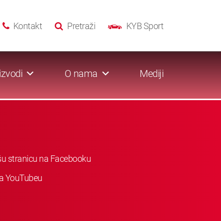
Kontakt
Pretraži
KYB Sport
izvodi
O nama
Mediji
ašu stranicu na Facebooku
 na YouTubeu