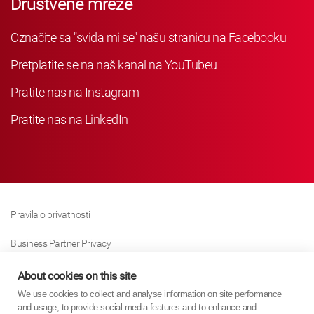
Društvene mreže
Označite sa "sviđa mi se" našu stranicu na Facebooku
Pretplatite se na naš kanal na YouTubeu
Pratite nas na Instagram
Pratite nas na LinkedIn
Pravila o privatnosti
Business Partner Privacy
Pravila O Kolačićima
About cookies on this site
We use cookies to collect and analyse information on site performance
Modern Slavery Act Policy
and usage, to provide social media features and to enhance and