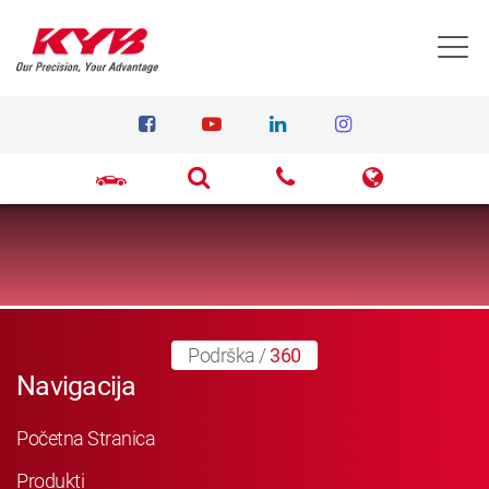
T
Podrška
/
360
Navigacija
Početna Stranica
Produkti