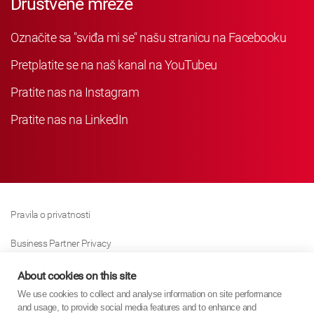
Društvene mreže
Označite sa "sviđa mi se" našu stranicu na Facebooku
Pretplatite se na naš kanal na YouTubeu
Pratite nas na Instagram
Pratite nas na LinkedIn
Pravila o privatnosti
Business Partner Privacy
Pravila O Kolačićima
About cookies on this site
We use cookies to collect and analyse information on site performance
Modern Slavery Act Policy
and usage, to provide social media features and to enhance and