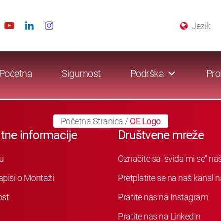
Jezik
Početna
Sigurnost
Podrška
Pro
Početna Stranica
/
OE Logo
tne informacije
Društvene mreže
u
Označite sa "sviđa mi se" n
apisi o Montaži
Pretplatite se na naš kanal
ost
Pratite nas na Instagram
Pratite nas na LinkedIn