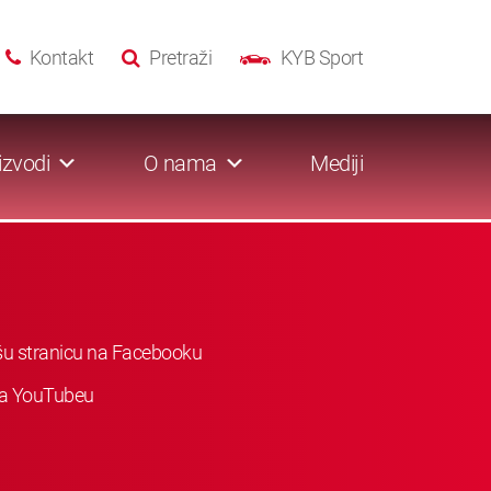
Kontakt
Pretraži
KYB Sport
izvodi
O nama
Mediji
ašu stranicu na Facebooku
 na YouTubeu