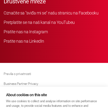
Društvene mreže
Označite sa "sviđa mi se" našu stranicu na Facebooku
Pretplatite se na naš kanal na YouTubeu
Pratite nas na Instagram
Pratite nas na LinkedIn
Pravila o privatnosti
Business Partner Privacy
Pravila O Kolačićima
About cookies on this site
We use cookies to collect and analyse information on site performance
Modern Slavery Act Policy
and usage, to provide social media features and to enhance and