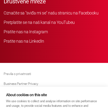
Društvene mreže
Označite sa "sviđa mi se" našu stranicu na Facebooku
Pretplatite se na naš kanal na YouTubeu
Pratite nas na Instagram
Pratite nas na LinkedIn
Pravila o privatnosti
Business Partner Privacy
Pravila O Kolačićima
About cookies on this site
We use cookies to collect and analyse information on site performance
Modern Slavery Act Policy
and usage, to provide social media features and to enhance and