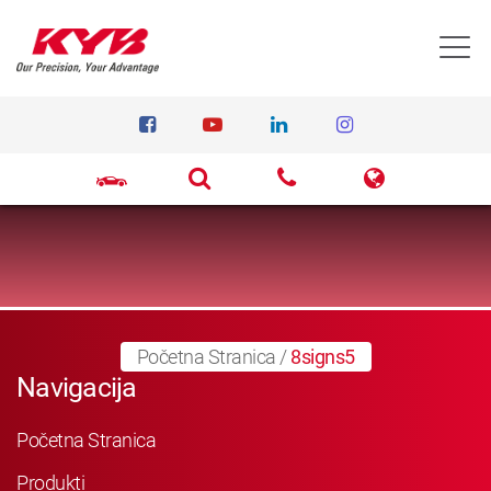
T
Početna Stranica
/
8signs5
Navigacija
Početna Stranica
Produkti