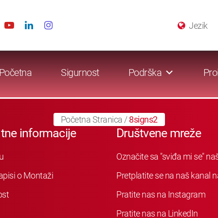
Jezik
Početna
Sigurnost
Podrška
Pro
Početna Stranica
/
8signs2
tne informacije
Društvene mreže
u
Označite sa "sviđa mi se" n
apisi o Montaži
Pretplatite se na naš kanal
ost
Pratite nas na Instagram
Pratite nas na LinkedIn