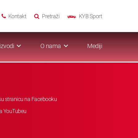
Kontakt
Pretraži
KYB Sport
izvodi
O nama
Mediji
ašu stranicu na Facebooku
 na YouTubeu