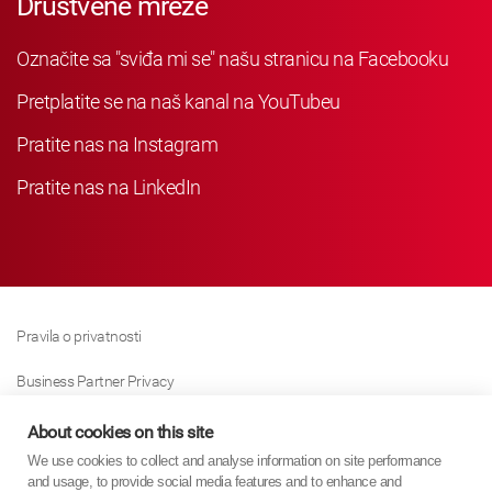
Društvene mreže
Označite sa "sviđa mi se" našu stranicu na Facebooku
Pretplatite se na naš kanal na YouTubeu
Pratite nas na Instagram
Pratite nas na LinkedIn
Pravila o privatnosti
Business Partner Privacy
Pravila O Kolačićima
About cookies on this site
We use cookies to collect and analyse information on site performance
Modern Slavery Act Policy
and usage, to provide social media features and to enhance and