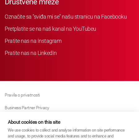
Društvene mreže
Označite sa "sviđa mi se" našu stranicu na Facebooku
Pretplatite se na naš kanal na YouTubeu
Pratite nas na Instagram
Pratite nas na LinkedIn
Pravila o privatnosti
Business Partner Privacy
Pravila O Kolačićima
About cookies on this site
We use cookies to collect and analyse information on site performance
Modern Slavery Act Policy
and usage, to provide social media features and to enhance and