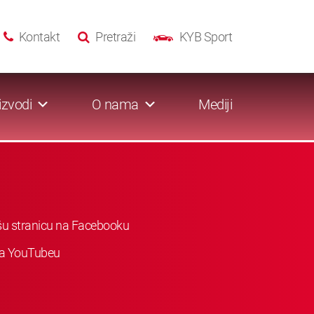
Kontakt
Pretraži
KYB Sport
izvodi
O nama
Mediji
ašu stranicu na Facebooku
 na YouTubeu