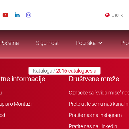
Jezik
Početna
Sigurnost
Podrška
Pro
Kataloga
/
2016-catalogues-a
tne informacije
Društvene mreže
u
Označite sa "sviđa mi se" n
apisi o Montaži
Pretplatite se na naš kanal
ost
Pratite nas na Instagram
Pratite nas na LinkedIn