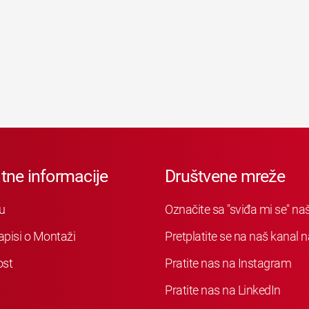
tne informacije
Društvene mreže
u
Označite sa "sviđa mi se" n
apisi o Montaži
Pretplatite se na naš kanal
ost
Pratite nas na Instagram
Pratite nas na LinkedIn