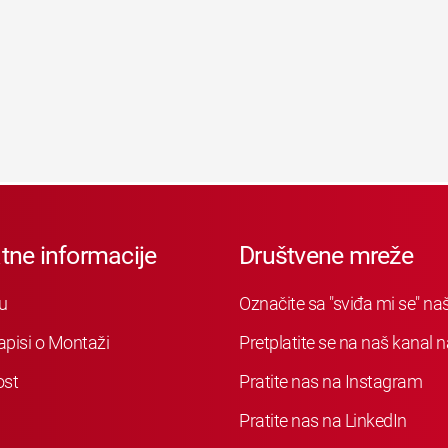
tne informacije
Društvene mreže
u
Označite sa "sviđa mi se" n
apisi o Montaži
Pretplatite se na naš kanal
ost
Pratite nas na Instagram
Pratite nas na LinkedIn