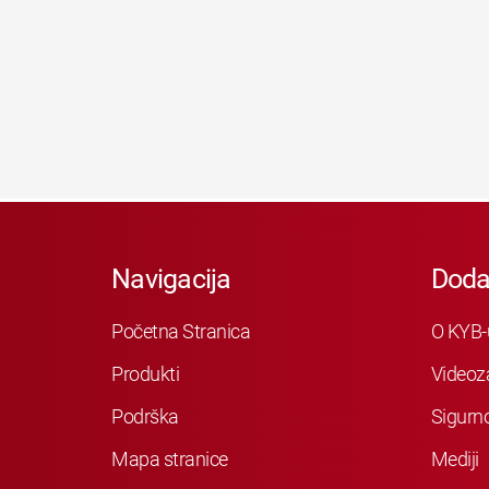
Navigacija
Doda
Početna Stranica
O KYB-
Produkti
Videoz
Podrška
Sigurn
Mapa stranice
Mediji