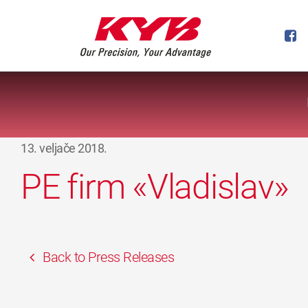
13. veljače 2018.
PE firm «Vladislav»
Back to Press Releases