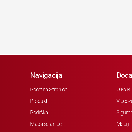
Navigacija
Doda
Početna Stranica
O KYB-
Produkti
Videoz
Podrška
Sigurn
Mapa stranice
Mediji