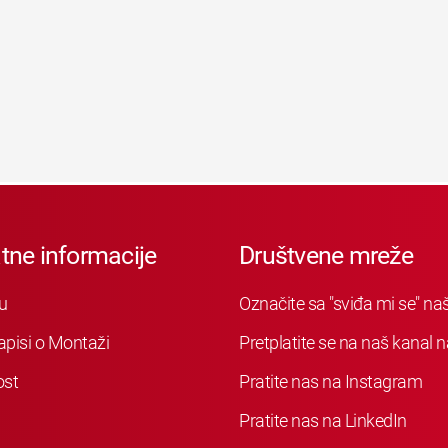
tne informacije
Društvene mreže
u
Označite sa "sviđa mi se" n
apisi o Montaži
Pretplatite se na naš kanal
ost
Pratite nas na Instagram
Pratite nas na LinkedIn