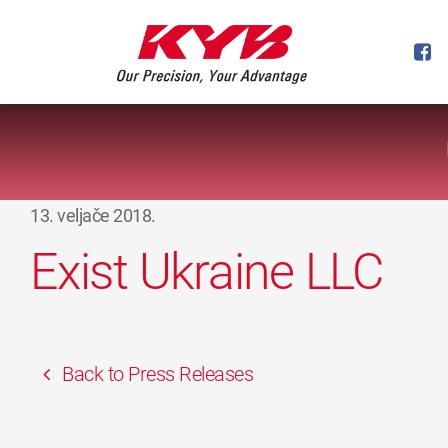
13. veljače 2018.
Exist Ukraine LLC
Back to Press Releases