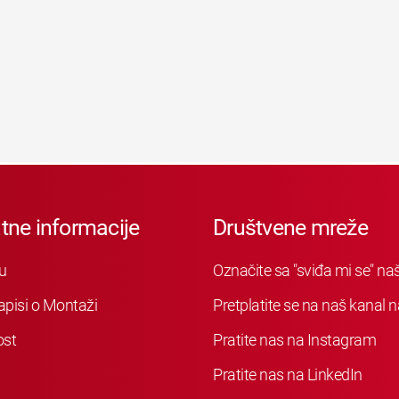
tne informacije
Društvene mreže
u
Označite sa "sviđa mi se" n
apisi o Montaži
Pretplatite se na naš kanal
ost
Pratite nas na Instagram
Pratite nas na LinkedIn