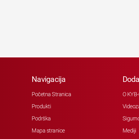
Navigacija
Doda
Početna Stranica
O KYB-
Produkti
Videoz
Podrška
Sigurn
Mapa stranice
Mediji