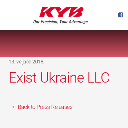
13. veljače 2018.
Exist Ukraine LLC
Back to Press Releases