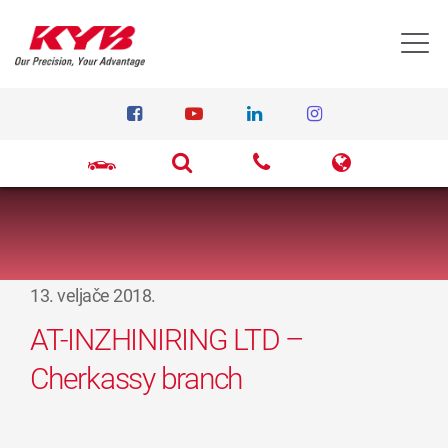
T
13. veljače 2018.
AT-INZHINIRING LTD –
Cherkassy branch