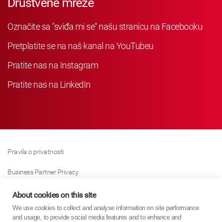
Društvene mreže
Označite sa "sviđa mi se" našu stranicu na Facebooku
Pretplatite se na naš kanal na YouTubeu
Pratite nas na Instagram
Pratite nas na LinkedIn
Pravila o privatnosti
Business Partner Privacy
Pravila O Kolačićima
About cookies on this site
We use cookies to collect and analyse information on site performance
Modern Slavery Act Policy
and usage, to provide social media features and to enhance and