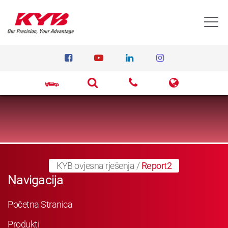
T
KYB ovjesna rješenja
/
Report2
Navigacija
Početna Stranica
Produkti