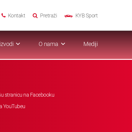
Kontakt
Pretraži
KYB Sport
izvodi
O nama
Mediji
ašu stranicu na Facebooku
 na YouTubeu