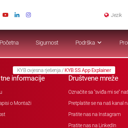
Jezik
Početna
Sigurnost
Podrška
Pro
KYB ovjesna rješenja
/
KYB SS App Explainer
tne informacije
Društvene mreže
u
Označite sa "sviđa mi se" n
apisi o Montaži
Pretplatite se na naš kanal
ost
Pratite nas na Instagram
Pratite nas na LinkedIn