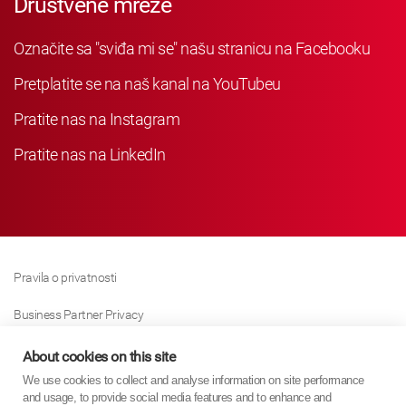
Društvene mreže
Označite sa "sviđa mi se" našu stranicu na Facebooku
Pretplatite se na naš kanal na YouTubeu
Pratite nas na Instagram
Pratite nas na LinkedIn
Pravila o privatnosti
Business Partner Privacy
Pravila O Kolačićima
About cookies on this site
We use cookies to collect and analyse information on site performance
Modern Slavery Act Policy
and usage, to provide social media features and to enhance and