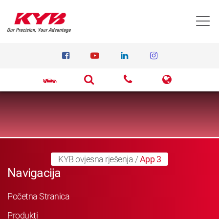
T
KYB ovjesna rješenja
/
App 3
Navigacija
Početna Stranica
Produkti