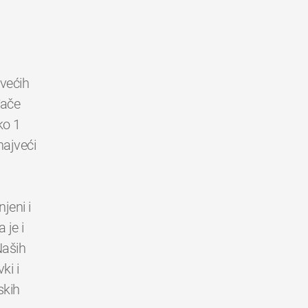
jvećih
đače
ko 1
najveći
jeni i
 je i
Naših
ki i
skih