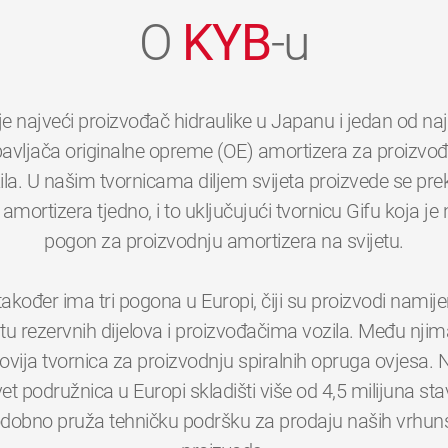
O
KYB
-u
je najveći proizvođač hidraulike u Japanu i jedan od na
avljača originalne opreme (OE) amortizera za proizvo
ila. U našim tvornicama diljem svijeta proizvede se pre
 amortizera tjedno, i to uključujući tvornicu Gifu koja je 
pogon za proizvodnju amortizera na svijetu.
akođer ima tri pogona u Europi, čiji su proizvodi namijen
štu rezervnih dijelova i proizvođačima vozila. Među njima
ovija tvornica za proizvodnju spiralnih opruga ovjesa. 
0
0
0
0
0
0
et podružnica u Europi skladišti više od 4,5 milijuna stav
odobno pruža tehničku podršku za prodaju naših vrhun