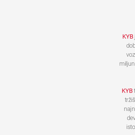
KYB
dob
voz
miljun
KYB
t
trži
najn
dev
ist