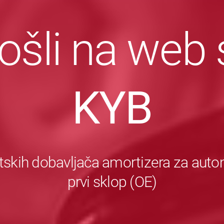
šli na web 
KYB
tskih dobavljača amortizera za autom
prvi sklop (OE)