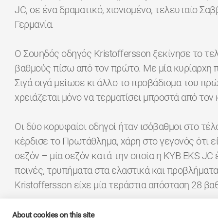
JC, σε ένα δραματικό, χιονισμένο, τελευταίο Σα
Γερμανία.
Ο Σουηδός οδηγός Kristoffersson ξεκίνησε το τ
βαθμούς πίσω από τον πρώτο. Με μία κυρίαρχη 
Σιγά σιγά μείωσε κι άλλο το προβάδισμα του πρ
χρειάζεται μόνο να τερματίσει μπροστά από τον 
Οι δύο κορυφαίοι οδηγοί ήταν ισόβαθμοι στο τέλ
κέρδισε το Πρωτάθλημα, χάρη στο γεγονός ότι ε
σεζόν – μία σεζόν κατά την οποία η KYB EKS JC
ποινές, τρυπήματα στα ελαστικά και προβλήματα 
Kristoffersson είχε μία τεράστια απόσταση 28 β
Ο Kristoffersson είναι ο πιο επιτυχημένος οδηγ
About cookies on this site