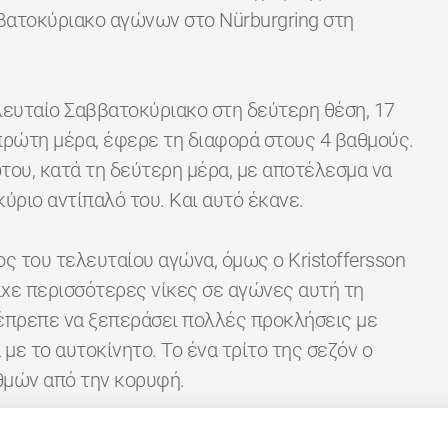
ββατοκύριακο αγώνων στο Nürburgring στη
ελευταίο Σαββατοκύριακο στη δεύτερη θέση, 17
πρώτη μέρα, έφερε τη διαφορά στους 4 βαθμούς.
ώτου, κατά τη δεύτερη μέρα, με αποτέλεσμα να
κύριο αντίπαλό του. Και αυτό έκανε.
ος του τελευταίου αγώνα, όμως ο Kristoffersson
ίχε περισσότερες νίκες σε αγώνες αυτή τη
 έπρεπε να ξεπεράσει πολλές προκλήσεις με
με το αυτοκίνητο. Το ένα τρίτο της σεζόν ο
αθμών από την κορυφή.
ός στο WRX μέχρι σήμερα. Αυτό ήταν το τέταρτο