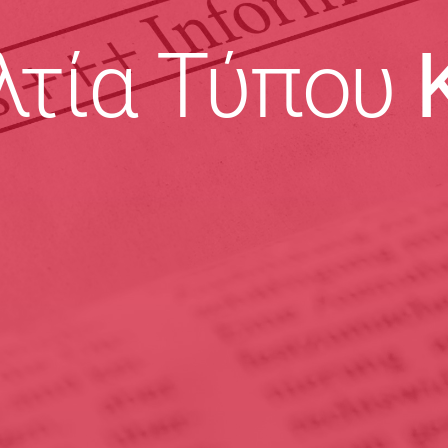
λτία Τύπου