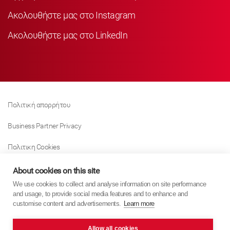
Ακολουθήστε μας στο Instagram
Ακολουθήστε μας στο LinkedIn
Πολιτική απορρήτου
Business Partner Privacy
Πολιτικη Cookies
Modern Slavery Act Policy
About cookies on this site
We use cookies to collect and analyse information on site performance
Tax Strategy
and usage, to provide social media features and to enhance and
customise content and advertisements.
Learn more
Imprint
Allow all cookies