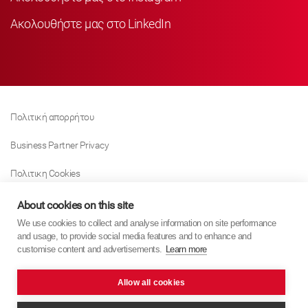
Ακολουθήστε μας στο LinkedIn
Πολιτική απορρήτου
Business Partner Privacy
Πολιτικη Cookies
Modern Slavery Act Policy
About cookies on this site
We use cookies to collect and analyse information on site performance
Tax Strategy
and usage, to provide social media features and to enhance and
customise content and advertisements.
Learn more
Imprint
Allow all cookies
KYB Europe © 2026