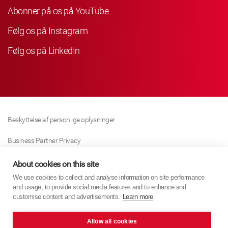
Abonner på os på YouTube
Følg os på Instagram
Følg os på LinkedIn
Beskyttelse af personlige oplysninger
Business Partner Privacy
Cookie Politik
About cookies on this site
We use cookies to collect and analyse information on site performance
Modern Slavery Act Policy
and usage, to provide social media features and to enhance and
customise content and advertisements.
Learn more
Imprint
Allow all cookies
KYB Europe © 2026