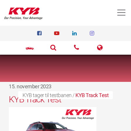
T
15. november 2023
KYB tager til testbanen
/
KYB Track Test
KYB Track Test