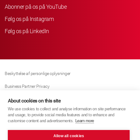
Abonner på os på YouTube
Følg os på Instagram
Følg os på LinkedIn
Beskyttelse af personlige oplysninger
Business Partner Privacy
Cookie Politik
About cookies on this site
We use cookies to collect and analyse information on site performance
Modern Slavery Act Policy
and usage, to provide social media features and to enhance and
customise content and advertisements.
Learn more
Imprint
Allow all cookies
KYB Europe © 2026