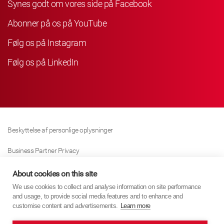
Synes godt om vores side på Facebook
Abonner på os på YouTube
Følg os på Instagram
Følg os på LinkedIn
Beskyttelse af personlige oplysninger
Business Partner Privacy
Cookie Politik
About cookies on this site
We use cookies to collect and analyse information on site performance
Modern Slavery Act Policy
and usage, to provide social media features and to enhance and
customise content and advertisements.
Learn more
Imprint