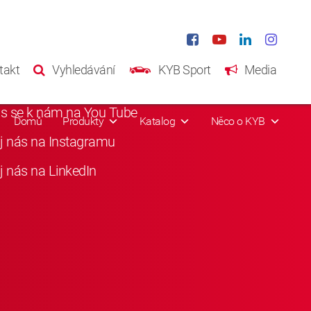
iání média
takt
Vyhledávání
KYB Sport
Media
i nás na Facebooku
as se k nám na You Tube
Domů
Produkty
Katalog
Něco o KYB
j nás na Instagramu
j nás na LinkedIn