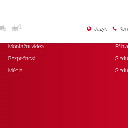
Další informace
Soc
Jazyk
Kon
Něco o KYB
Lajkn
Montážní videa
Přihl
Bezpečnost
Sledu
Média
Sledu