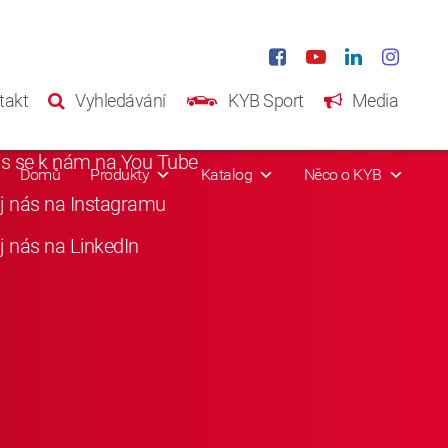
iání média
takt
Vyhledávání
KYB Sport
Media
i nás na Facebooku
as se k nám na You Tube
Domů
Produkty
Katalog
Něco o KYB
j nás na Instagramu
j nás na LinkedIn