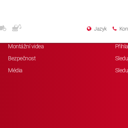
Další informace
Soc
Jazyk
Kon
Něco o KYB
Lajkn
Montážní videa
Přihl
Bezpečnost
Sledu
Média
Sledu