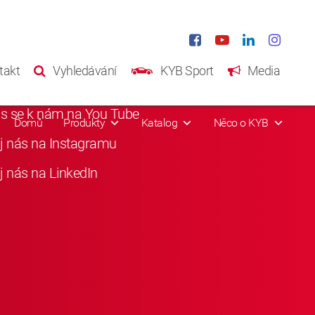
iání média
takt
Vyhledávání
KYB Sport
Media
i nás na Facebooku
as se k nám na You Tube
Domů
Produkty
Katalog
Něco o KYB
j nás na Instagramu
j nás na LinkedIn