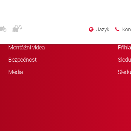
Další informace
Soc
Jazyk
Kon
Něco o KYB
Lajkn
Montážní videa
Přihl
Bezpečnost
Sledu
Média
Sledu