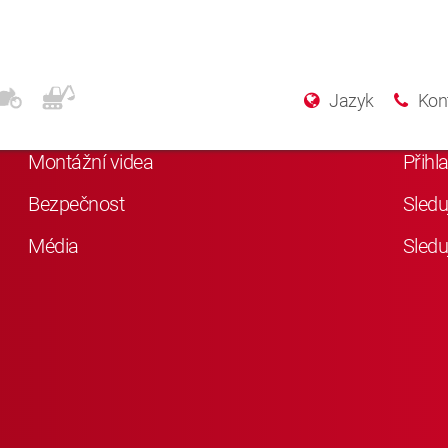
Další informace
Soc
Jazyk
Kon
Něco o KYB
Lajkn
Montážní videa
Přihl
Bezpečnost
Sledu
Média
Sledu