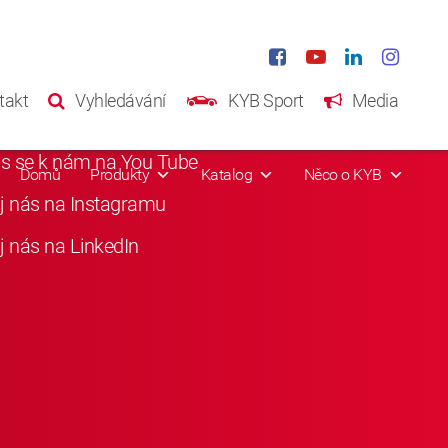
iání média
takt
Vyhledávání
KYB Sport
Media
i nás na Facebooku
as se k nám na You Tube
Domů
Produkty
Katalog
Něco o KYB
j nás na Instagramu
j nás na LinkedIn