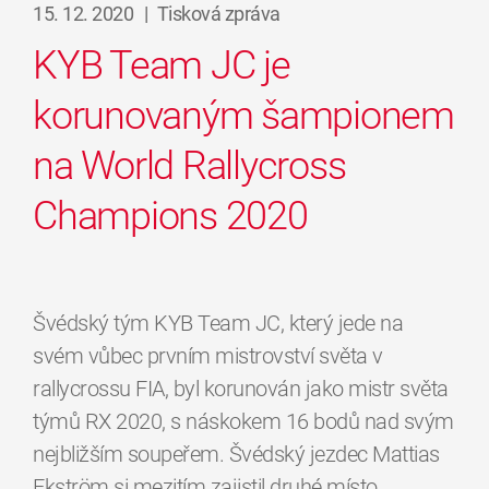
15. 12. 2020
|
Tisková zpráva
KYB Team JC je
korunovaným šampionem
na World Rallycross
Champions 2020
Švédský tým KYB Team JC, který jede na
svém vůbec prvním mistrovství světa v
rallycrossu FIA, byl korunován jako mistr světa
týmů RX 2020, s náskokem 16 bodů nad svým
nejbližším soupeřem. Švédský jezdec Mattias
Ekström si mezitím zajistil druhé místo