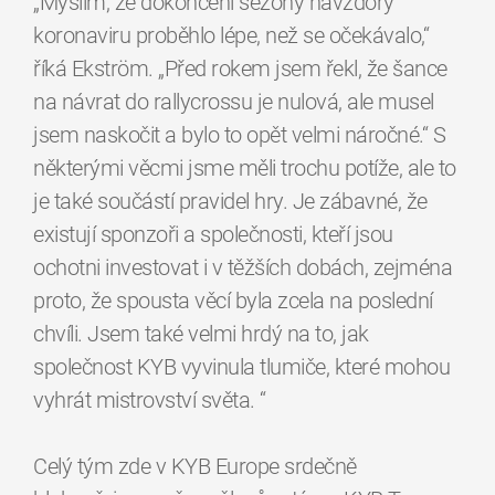
„Myslím, že dokončení sezóny navzdory
koronaviru proběhlo lépe, než se očekávalo,“
říká Ekström. „Před rokem jsem řekl, že šance
na návrat do rallycrossu je nulová, ale musel
jsem naskočit a bylo to opět velmi náročné.“ S
některými věcmi jsme měli trochu potíže, ale to
je také součástí pravidel hry. Je zábavné, že
existují sponzoři a společnosti, kteří jsou
ochotni investovat i v těžších dobách, zejména
proto, že spousta věcí byla zcela na poslední
chvíli. Jsem také velmi hrdý na to, jak
společnost KYB vyvinula tlumiče, které mohou
vyhrát mistrovství světa. “
Celý tým zde v KYB Europe srdečně