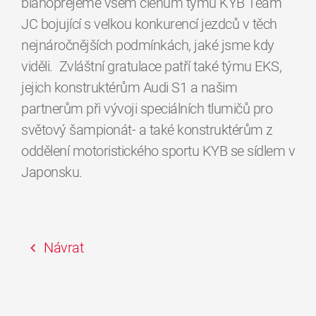
blahopřejeme všem členům týmu KYB Team
JC bojující s velkou konkurencí jezdců v těch
nejnáročnějších podmínkách, jaké jsme kdy
viděli. Zvláštní gratulace patří také týmu EKS,
jejich konstruktérům Audi S1 a našim
partnerům při vývoji speciálních tlumičů pro
světový šampionát- a také konstruktérům z
oddělení motoristického sportu KYB se sídlem v
Japonsku.
Návrat