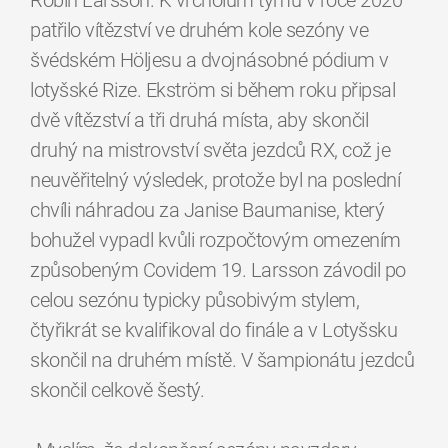
Robin Larsson. K vrcholům týmu v roce 2020
patřilo vítězství ve druhém kole sezóny ve
švédském Höljesu a dvojnásobné pódium v
lotyšské Rize. Ekström si během roku připsal
dvě vítězství a tři druhá místa, aby skončil
druhý na mistrovství světa jezdců RX, což je
neuvěřitelný výsledek, protože byl na poslední
chvíli náhradou za Janise Baumanise, který
bohužel vypadl kvůli rozpočtovým omezením
způsobeným Covidem 19. Larsson závodil po
celou sezónu typicky působivým stylem,
čtyřikrát se kvalifikoval do finále a v Lotyšsku
skončil na druhém místě. V šampionátu jezdců
skončil celkově šestý.