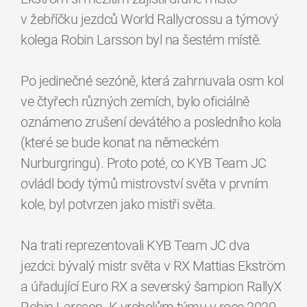
v žebříčku jezdců World Rallycrossu a týmový
kolega Robin Larsson byl na šestém místě.
Po jedinečné sezóně, která zahrnuvala osm kol
ve čtyřech různých zemích, bylo oficiálně
oznámeno zrušení devátého a posledního kola
(které se bude konat na německém
Nurburgringu). Proto poté, co KYB Team JC
ovládl body týmů mistrovství světa v prvním
kole, byl potvrzen jako mistři světa.
Na trati reprezentovali KYB Team JC dva
jezdci: bývalý mistr světa v RX Mattias Ekström
a úřadující Euro RX a severský šampion RallyX