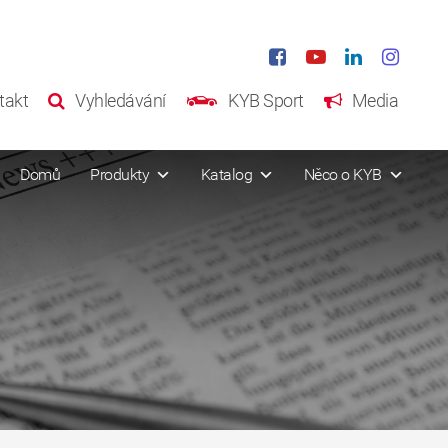
takt
Vyhledávání
KYB Sport
Media
Domů
Produkty
Katalog
Něco o KYB