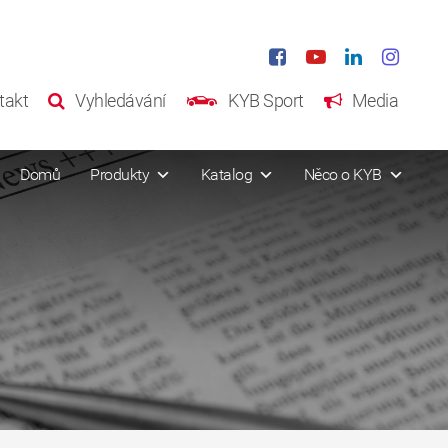
takt
Vyhledávání
KYB Sport
Media
Domů
Produkty
Katalog
Něco o KYB