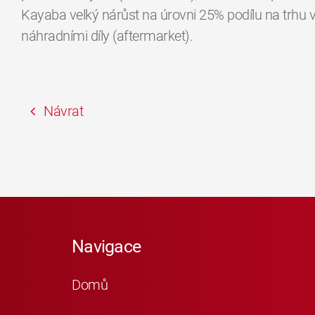
Kayaba velký nárůst na úrovni 25% podílu na trhu 
náhradními díly (aftermarket).
Návrat
Navigace
Domů