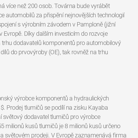
á více než 200 osob. Továrna bude vyrábět
ce automobilů za přispění nejnovějších technologií
 spojení s výrobním závodem v Pamploně (jižní
 Evropě. Díky dalším investicím do rozvoje
a trhu dodavatelů komponentů pro automobilový
h dílů do prvovýroby (OE), tak rovněž na trhu
onský výrobce komponentů a hydraulických
. Prodej tlumičů se podílí na zisku Kayaba
í světový dodavatel tlumičů pro výrobce
5 milionů kusů tlumičů je 8 milionů kusů určeno
lu na světovém prodeji. V Evropě zaznamenává firma