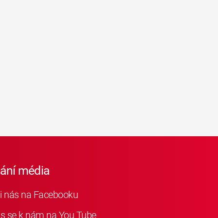
iání média
i nás na Facebooku
as se k nám na You Tube