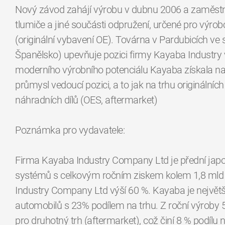
Nový závod zahájí výrobu v dubnu 2006 a zaměstn
tlumiče a jiné součásti odpružení, určené pro výrob
(originální vybavení OE). Továrna v Pardubicích ve
Španělsko) upevňuje pozici firmy Kayaba Industry v
moderního výrobního potenciálu Kayaba získala n
průmysl vedoucí pozici, a to jak na trhu originálníc
náhradních dílů (OES, aftermarket)
Poznámka pro vydavatele:
Firma Kayaba Industry Company Ltd je přední jap
systémů s celkovým ročním ziskem kolem 1,8 mld $
Industry Company Ltd výší 60 %. Kayaba je největš
automobilů s 23% podílem na trhu. Z roční výroby 5
pro druhotný trh (aftermarket), což činí 8 % podí