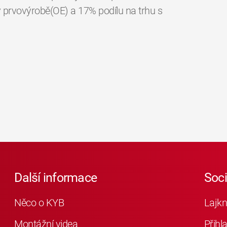
v prvovýrobě(OE) a 17% podílu na trhu s
Další informace
Soc
Něco o KYB
Lajkn
Montážní videa
Přihl