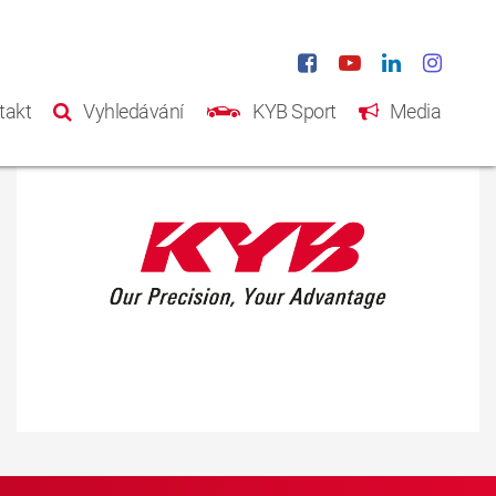
takt
Vyhledávání
KYB Sport
Media
Domů
Produkty
Katalog
Něco o KYB