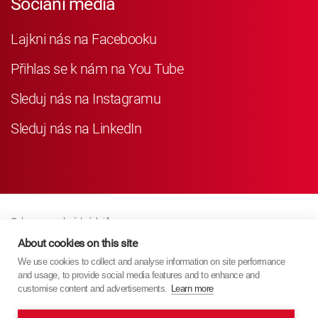
Sociání média
Lajkni nás na Facebooku
Přihlas se k nám na You Tube
Sleduj nás na Instagramu
Sleduj nás na LinkedIn
Ochrana osobních údajů
Business Partner Privacy
About cookies on this site
We use cookies to collect and analyse information on site performance
Zásady Souborů Cookies
and usage, to provide social media features and to enhance and
Modern Slavery Act Policy
customise content and advertisements.
Learn more
Imprint