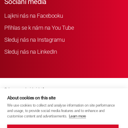
Sociání média
Lajkni nás na Facebooku
Přihlas se k nám na You Tube
Sleduj nás na Instagramu
Sleduj nás na LinkedIn
Ochrana osobních údajů
Business Partner Privacy
About cookies on this site
We use cookies to collect and analyse information on site performance
Zásady Souborů Cookies
and usage, to provide social media features and to enhance and
Modern Slavery Act Policy
customise content and advertisements.
Learn more
Imprint