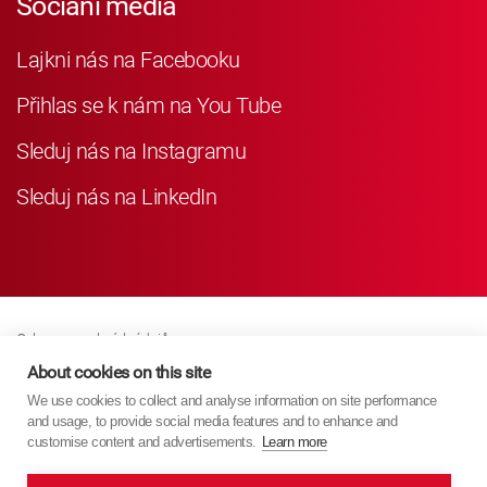
Sociání média
Lajkni nás na Facebooku
Přihlas se k nám na You Tube
Sleduj nás na Instagramu
Sleduj nás na LinkedIn
Ochrana osobních údajů
Business Partner Privacy
About cookies on this site
We use cookies to collect and analyse information on site performance
Zásady Souborů Cookies
and usage, to provide social media features and to enhance and
Modern Slavery Act Policy
customise content and advertisements.
Learn more
Imprint