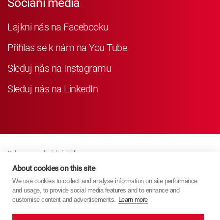
Sociání média
Lajkni nás na Facebooku
Přihlas se k nám na You Tube
Sleduj nás na Instagramu
Sleduj nás na LinkedIn
Ochrana osobních údajů
Business Partner Privacy
About cookies on this site
We use cookies to collect and analyse information on site performance
Zásady Souborů Cookies
and usage, to provide social media features and to enhance and
Modern Slavery Act Policy
customise content and advertisements.
Learn more
Imprint