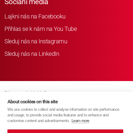
Sociání média
Lajkni nás na Facebooku
Přihlas se k nám na You Tube
Sleduj nás na Instagramu
Sleduj nás na LinkedIn
Ochrana osobních údajů
Business Partner Privacy
About cookies on this site
We use cookies to collect and analyse information on site performance
Zásady Souborů Cookies
and usage, to provide social media features and to enhance and
Modern Slavery Act Policy
customise content and advertisements.
Learn more
Imprint