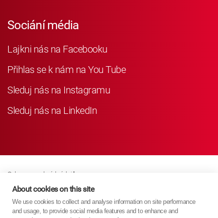
Sociání média
Lajkni nás na Facebooku
Přihlas se k nám na You Tube
Sleduj nás na Instagramu
Sleduj nás na LinkedIn
Ochrana osobních údajů
Business Partner Privacy
About cookies on this site
We use cookies to collect and analyse information on site performance
Zásady Souborů Cookies
and usage, to provide social media features and to enhance and
Modern Slavery Act Policy