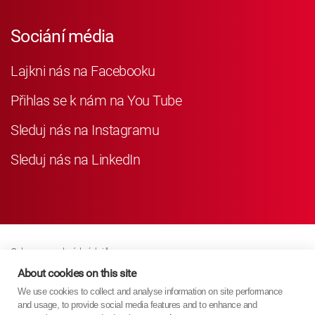
Sociání média
Lajkni nás na Facebooku
Přihlas se k nám na You Tube
Sleduj nás na Instagramu
Sleduj nás na LinkedIn
Ochrana osobních údajů
Business Partner Privacy
About cookies on this site
We use cookies to collect and analyse information on site performance
Zásady Souborů Cookies
and usage, to provide social media features and to enhance and
Modern Slavery Act Policy