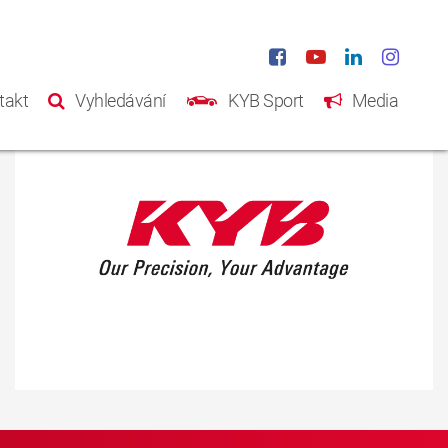
takt
Vyhledávání
KYB Sport
Media
Domů
Produkty
Katalog
Něco o KYB