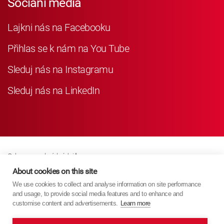
Sociání média
Lajkni nás na Facebooku
Přihlas se k nám na You Tube
Sleduj nás na Instagramu
Sleduj nás na LinkedIn
Ochrana osobních údajů
Business Partner Privacy
About cookies on this site
We use cookies to collect and analyse information on site performance
Zásady Souborů Cookies
and usage, to provide social media features and to enhance and
Modern Slavery Act Policy
customise content and advertisements.
Learn more
Imprint