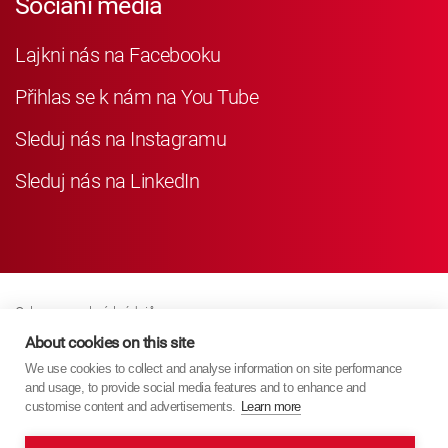
Sociání média
Lajkni nás na Facebooku
Přihlas se k nám na You Tube
Sleduj nás na Instagramu
Sleduj nás na LinkedIn
Ochrana osobních údajů
Business Partner Privacy
About cookies on this site
We use cookies to collect and analyse information on site performance
Zásady Souborů Cookies
and usage, to provide social media features and to enhance and
Modern Slavery Act Policy
customise content and advertisements.
Learn more
Imprint